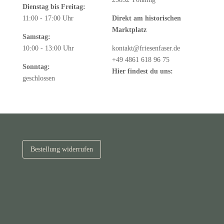
Dienstag bis Freitag:
11:00 - 17:00 Uhr
Direkt am historischen
Marktplatz
Samstag:
10:00 - 13:00 Uhr
kontakt@friesenfaser.de
+49 4861 618 96 75
Sonntag:
Hier findest du uns:
Google
geschlossen
Maps
Bestellung widerrufen